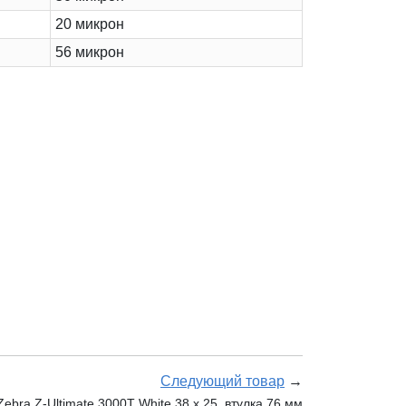
20 микрон
56 микрон
Следующий товар
→
bra Z-Ultimate 3000T White 38 x 25, втулка 76 мм