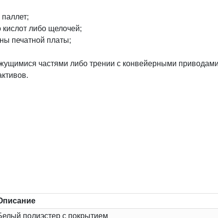
 паллет;
 кислот либо щелочей;
ны печатной платы;
вижущимися частями либо трении с конвейерными приводами
активов.
Описание
Белый полиэстер с покрытием