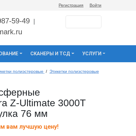
Регистрация
Войти
987-59-49
|
mark.ru
ОВАНИЕ
СКАНЕРЫ И ТСД
УСЛУГИ
икетки полиэстеровые
/
Этикетки полиэстеровые
нсферные
a Z-Ultimate 3000T
тулка 76 мм
м вам лучшую цену!