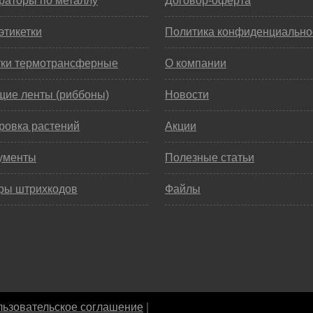
раторы по металлу
Договор-оферта
этикетки
Политика конфиденциально
тки термотрансферные
О компании
щие ленты (риббоны)
Новости
ровка растений
Акции
ументы
Полезные статьи
ры штрихкодов
Файлы
ьзовательское соглашение
|