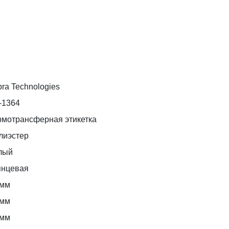
ra Technologies
-1364
рмотрансферная этикетка
лиэстер
лый
янцевая
 мм
 мм
 мм