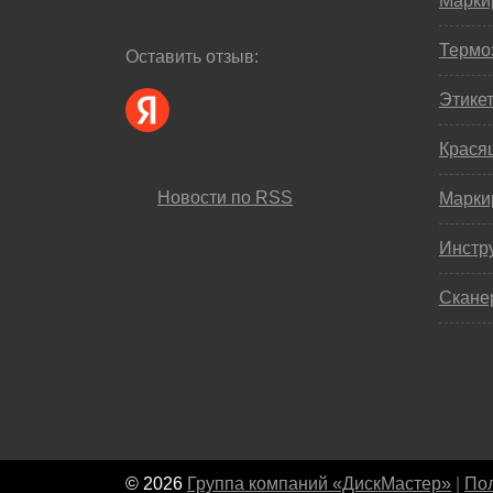
Марки
Термо
Оставить отзыв:
Этике
Крася
Новости по RSS
Марки
Инстр
Скане
© 2026
Группа компаний «ДискМастер»
|
Пол