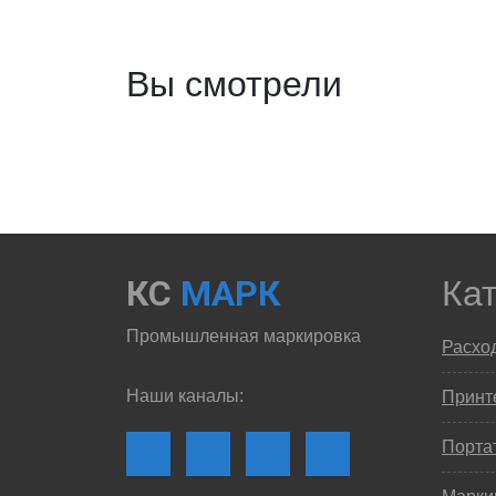
Вы смотрели
КС
МАРК
Ка
Промышленная маркировка
Расхо
Наши каналы:
Принте
Порта