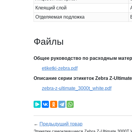
Клеящий слой
Отделяемая подложка
Файлы
Общее руководство по расходным матер
etiketki-zebra.pdf
Описание серии этикеток Zebra Z-Ultimate
zebra-z-ultimate_3000t_white.pdf
←
Предыдущий товар
Этикетки самоклеящиеся Zebra Z-Ultimate 3000T W