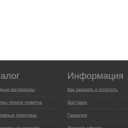
талог
Информация
дные материалы
Как заказать и оплатить
ры печати этикеток
Доставка
тивные принтеры
Гарантия