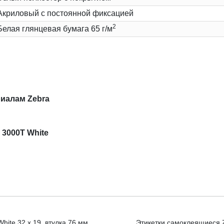
Акриловый с постоянной фиксацией
2
Белая глянцевая бумага 65 г/м
иалам Zebra
 3000T White
hite 32 x 19, втулка 76 мм
Этикетки самоклеящиеся Ze