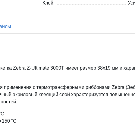
Клей:
Ус
айлы
кетка Zebra
Z-Ultimate 3000T имеет размер 38x19
мм и хара
ля применения с термотрансферными риббонами Zebra (Зебр
рочный акриловый клеящий слой характеризуется повышенно
хностей.
°С
+150 °С