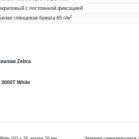
Акриловый с постоянной фиксацией
2
Белая глянцевая бумага 65 г/м
иалам Zebra
 3000T White
hite 102 x 76, втулка 76 мм
Этикетки самоклеящиеся Ze