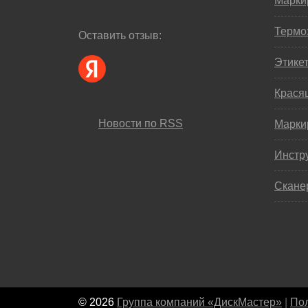
Марки
Термо
Оставить отзыв:
Этике
Крася
Новости по RSS
Марки
Инстр
Скане
© 2026
Группа компаний «ДискМастер»
|
Пол