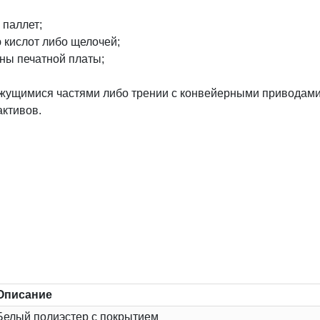
 паллет;
 кислот либо щелочей;
ны печатной платы;
вижущимися частями либо трении с конвейерными приводами
активов.
Описание
Белый полиэстер с покрытием