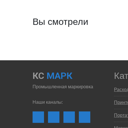
Вы смотрели
КС
МАРК
Ка
Промышленная маркировка
Расхо
Наши каналы:
Принте
Порта