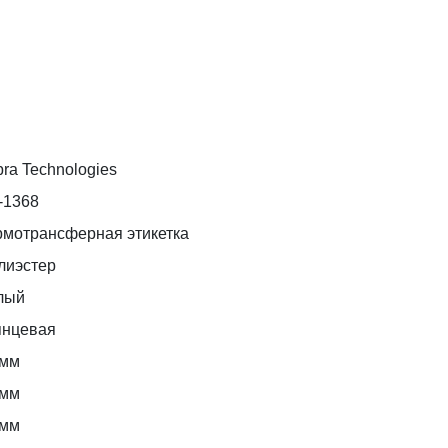
ra Technologies
-1368
рмотрансферная этикетка
лиэстер
лый
янцевая
 мм
 мм
 мм