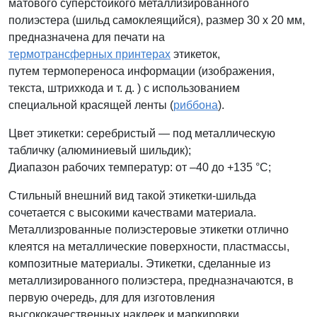
матового суперстойкого металлизированного
полиэстера (шильд самоклеящийся), размер 30 x 20 мм,
предназначена для печати на
термотрансферных принтерах
этикеток,
путем термопереноса информации (изображения,
текста, штрихкода и т. д. ) с использованием
специальной красящей ленты (
риббона
).
Цвет этикетки: серебристый — под металлическую
табличку (
алюминиевый шильдик)
;
Диапазон рабочих температур: от –40 до +135 °С;
Стильный внешний вид такой этикетки-шильда
сочетается с высокими качествами материала.
Металлизрованные полиэстеровые этикетки отлично
клеятся на металлические поверхности, пластмассы,
композитные материалы. Этикетки, сделанные из
металлизированного полиэстера, предназначаются, в
первую очередь, для для изготовления
высококачественных наклеек и маркировки