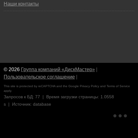
Наши контакты
© 2026
Группа компаний «ДискМастер»
|
Пользовательское соглашение
|
This site is protected by reCAPTCHA and the Google
Privacy Policy
and
Terms of Service
apply.
Запросов к БД: 77 | Время загрузки страницы: 1.0558
s | Источник: database