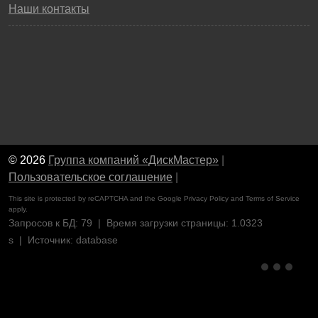
Наши контакты
© 2026
Группа компаний «ДискМастер»
|
Пользовательское соглашение
|
This site is protected by reCAPTCHA and the Google
Privacy Policy
and
Terms of Service
apply.
Запросов к БД: 79 | Время загрузки страницы: 1.0323
s | Источник: database