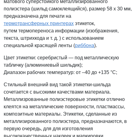
матового суперстойкого металлизированного
полиэстера (шильд самоклеящийся), размер 58 x 30 мм,
предназначена для печати на
термотрансферных принтерах
этикеток,
путем термопереноса информации (изображения,
текста, штрихкода и т. д. ) с использованием
специальной красящей ленты (
риббона
).
Цвет этикетки: серебристый — под металлическую
табличку (
алюминиевый шильдик)
;
Диапазон рабочих температур: от –40 до +135 °С;
Стильный внешний вид такой этикетки-шильда
сочетается с высокими качествами материала.
Металлизрованные полиэстеровые этикетки отлично
клеятся на металлические поверхности, пластмассы,
композитные материалы. Этикетки, сделанные из
металлизированного полиэстера, предназначаются, в
первую очередь, для для изготовления
высококачественных наклеек и маркировки