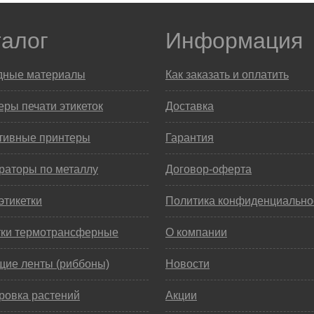
талог
Информация
дные материалы
Как заказать и оплатить
ры печати этикеток
Доставка
тивные принтеры
Гарантия
раторы по металлу
Договор-оферта
этикетки
Политика конфиденциально
тки термотрансферные
О компании
щие ленты (риббоны)
Новости
ровка растений
Акции