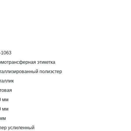
-1063
рмотрансферная этикетка
таллизированный полиэстер
таллик
товая
0 мм
0 мм
 мм
пер услиленный