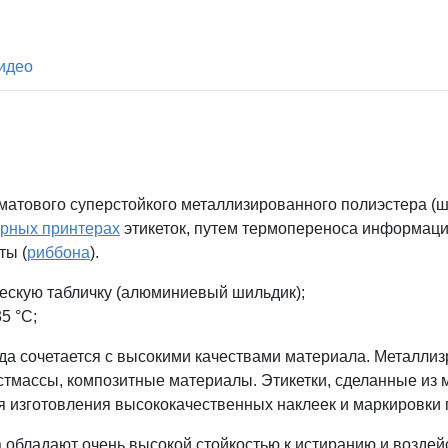
идео
матового суперстойкого металлизированного полиэстера (ш
рных принтерах
этикеток, путем термопереноса информации (
ты (
риббона
).
ескую табличку (
алюминиевый шильдик)
;
5 °С;
да сочетается с высокими качествами материала. Металли
стмассы, композитные материалы. Этикетки, сделанные из 
ля изготовления высококачественных наклеек и маркировк
 обладают очень высокой стойкостью к истиранию и воздей