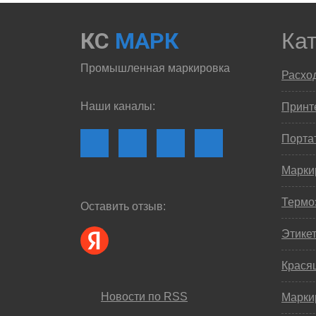
КС
МАРК
Ка
Промышленная маркировка
Расхо
Наши каналы:
Принте
Порта
Марки
Термо
Оставить отзыв:
Этике
Крася
Новости по RSS
Марки