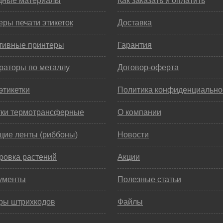
дные материалы
Как заказать и оплатить
ры печати этикеток
Доставка
тивные принтеры
Гарантия
раторы по металлу
Договор-оферта
этикетки
Политика конфиденциально
тки термотрансферные
О компании
щие ленты (риббоны)
Новости
ровка растений
Акции
ументы
Полезные статьи
ры штрихкодов
Файлы