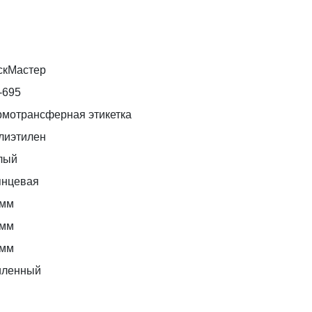
скМастер
-695
рмотрансферная этикетка
лиэтилен
лый
янцевая
 мм
 мм
 мм
иленный