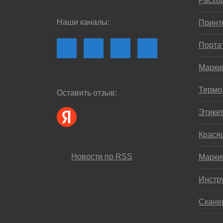
Расхо
Наши каналы:
Принте
Порта
Марки
Термо
Оставить отзыв:
Этике
Крася
Новости по RSS
Марки
Инстр
Скане