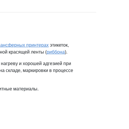
рансферных принтерах
этикеток,
ьной красящей ленты (
риббона
).
 нагреву и хорошей адгезией при
а складе, маркировки в процессе
зитные материалы.