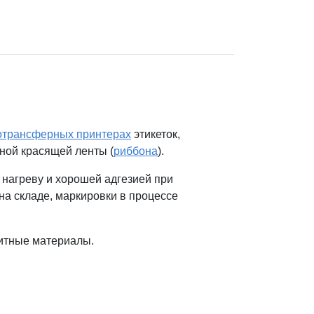
отрансферных принтерах
этикеток,
ьной красящей ленты (
риббона
).
 нагреву и хорошей адгезией при
а складе, маркировки в процессе
зитные материалы.