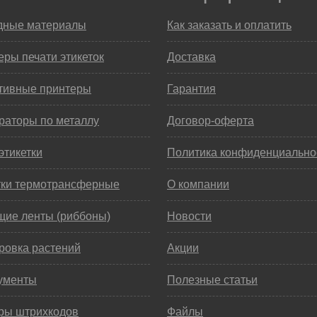
дные материалы
Как заказать и оплатить
ры печати этикеток
Доставка
тивные принтеры
Гарантия
раторы по металлу
Договор-оферта
этикетки
Политика конфиденциально
тки термотрансферные
О компании
щие ленты (риббоны)
Новости
ровка растений
Акции
ументы
Полезные статьи
ры штрихкодов
Файлы