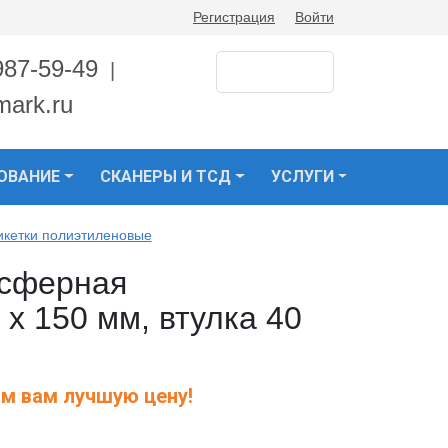
Регистрация
Войти
987-59-49
|
mark.ru
ОВАНИЕ
СКАНЕРЫ И ТСД
УСЛУГИ
икетки полиэтиленовые
нсферная
х 150 мм, втулка 40
м вам лучшую цену!