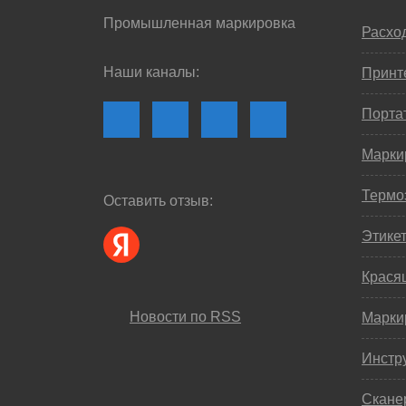
Промышленная маркировка
Расхо
Наши каналы:
Принте
Порта
Марки
Термо
Оставить отзыв:
Этике
Крася
Новости по RSS
Марки
Инстр
Скане