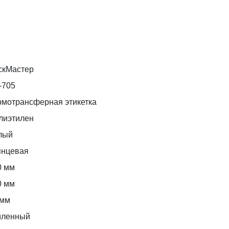
скМастер
-705
рмотрансферная этикетка
лиэтилен
лый
янцевая
0 мм
0 мм
 мм
иленный