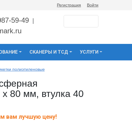
Регистрация
Войти
987-59-49
|
mark.ru
ОВАНИЕ
СКАНЕРЫ И ТСД
УСЛУГИ
икетки полиэтиленовые
нсферная
х 80 мм, втулка 40
м вам лучшую цену!