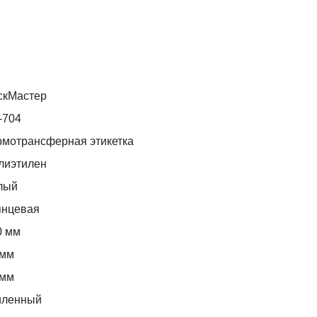
скМастер
-704
рмотрансферная этикетка
лиэтилен
лый
янцевая
0 мм
 мм
 мм
иленный