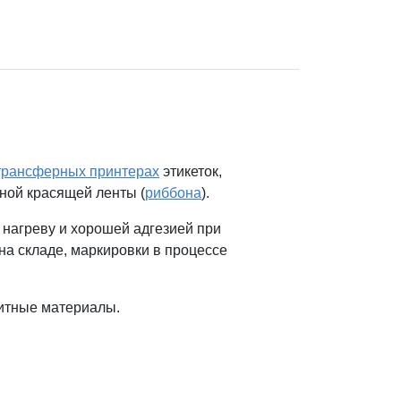
трансферных принтерах
этикеток,
ьной красящей ленты (
риббона
).
 нагреву и хорошей адгезией при
а складе, маркировки в процессе
зитные материалы.