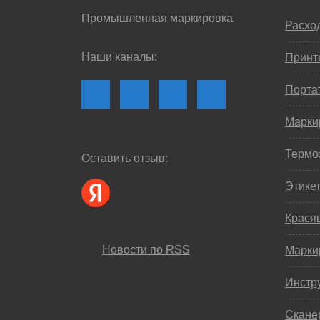
Промышленная маркировка
Расхо
Наши каналы:
Принте
Порта
Марки
Термо
Оставить отзыв:
Этике
Крася
Новости по RSS
Марки
Инстр
Скане