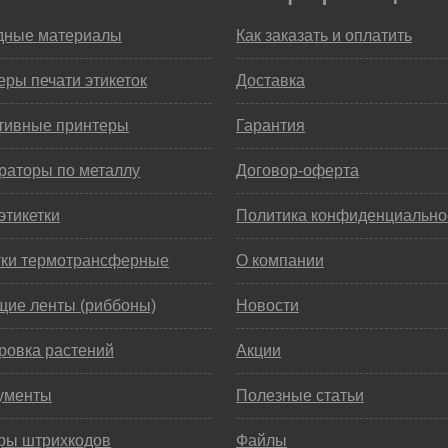
дные материалы
Как заказать и оплатить
ры печати этикеток
Доставка
тивные принтеры
Гарантия
раторы по металлу
Договор-оферта
этикетки
Политика конфиденциально
тки термотрансферные
О компании
щие ленты (риббоны)
Новости
ровка растений
Акции
ументы
Полезные статьи
ры штрихкодов
Файлы