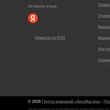
Термо
Оставить отзыв:
Этике
Крася
Новости по RSS
Марки
Инстр
Скане
© 2026
Группа компаний «ДискМастер»
|
Пол
This site is protected by reCAPTCHA and the Google
Privacy Policy
and