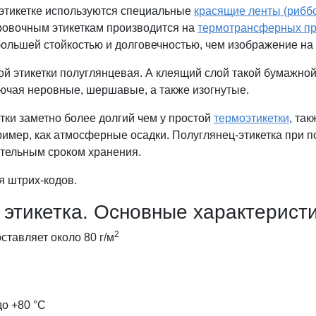
 этикетке используются специальные
красящие ленты (рибб
ровочным этикеткам производится на
термотрансферных пр
большей стойкостью и долговечностью, чем изображение на
й этикетки полуглянцевая. А клеящий слой такой бумажной
ючая неровные, шершавые, а также изогнутые.
тки заметно более долгий чем у простой
термоэтикетки
, та
ример, как атмосферные осадки. Полуглянец-этикетка при 
ительным сроком хранения.
я штрих-кодов.
 этикетка. Основные характерист
2
ставляет около 80 г/м
до +80 °C