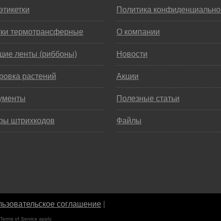
этикетки
Политика конфиденциально
тки термотрансферные
О компании
щие ленты (риббоны)
Новости
ровка растений
Акции
ументы
Полезные статьи
ры штрихкодов
Файлы
ьзовательское соглашение
|
Terms of Service
apply.