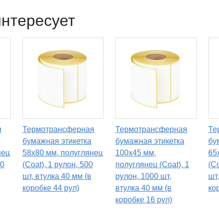
интересует
я
Термотрансферная
Термотрансферная
Те
бумажная этикетка
бумажная этикетка
бу
нец
58х80 мм, полуглянец
100х45 мм,
65
00
(Coat), 1 рулон, 500
полуглянец (Coat), 1
(Co
шт, втулка 40 мм (в
рулон, 1000 шт,
шт
коробке 44 рул)
втулка 40 мм (в
ко
коробке 16 рул)