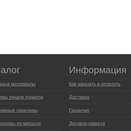
талог
Информация
дные материалы
Как заказать и оплатить
ры печати этикеток
Доставка
тивные принтеры
Гарантия
раторы по металлу
Договор-оферта