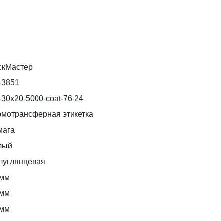
скМастер
-3851
-30x20-5000-coat-76-24
рмотрансферная этикетка
мага
лый
луглянцевая
 мм
 мм
 мм