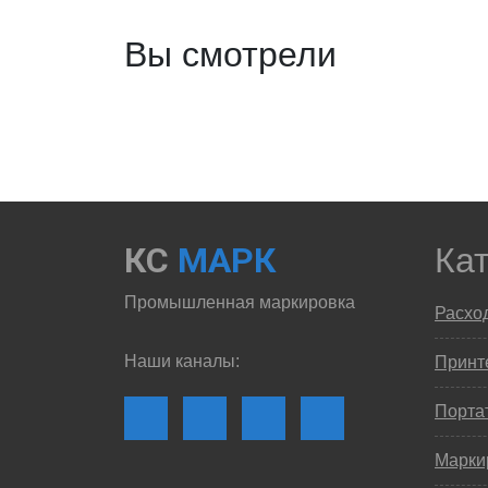
Вы смотрели
КС
МАРК
Ка
Промышленная маркировка
Расхо
Наши каналы:
Принте
Порта
Марки