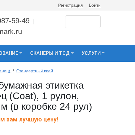
Регистрация
Войти
987-59-49
|
mark.ru
ОВАНИЕ
СКАНЕРЫ И ТСД
УСЛУГИ
янец)
/
Стандартный клей
бумажная этикетка
ц (Coat), 1 рулон,
м (в коробке 24 рул)
м вам лучшую цену!