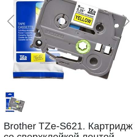
Brother TZe-S621. Картридж
со сверхклейкой лентой