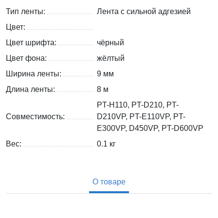
Тип ленты:
Лента с сильной адгезией
Цвет:
Цвет шрифта:
чёрный
Цвет фона:
жёлтый
Ширина ленты:
9 мм
Длина ленты:
8 м
PT-H110, PT-D210, PT-
Совместимость:
D210VP, PT-E110VP, PT-
E300VP, D450VP, PT-D600VP
Вес:
0.1
кг
О товаре