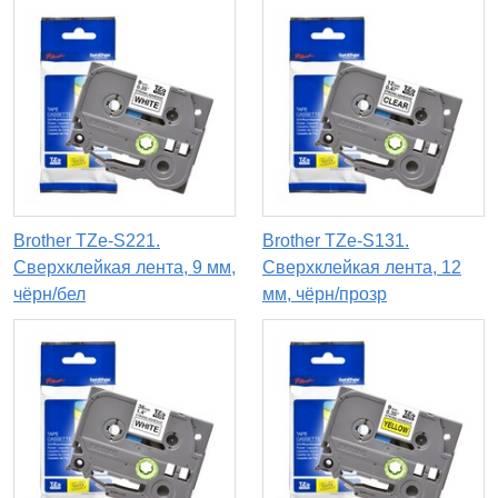
Brother TZe-S221.
Brother TZe-S131.
Сверхклейкая лента, 9 мм,
Сверхклейкая лента, 12
чёрн/бел
мм, чёрн/прозр