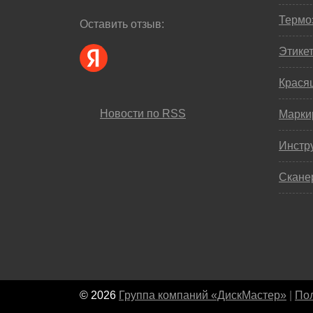
Термо
Оставить отзыв:
Этике
Крася
Новости по RSS
Марки
Инстр
Скане
© 2026
Группа компаний «ДискМастер»
|
Пол