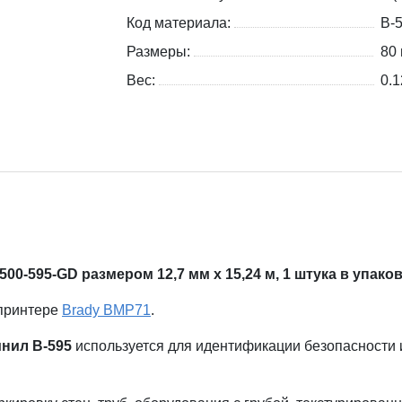
Код материала:
B-
Размеры:
80 
Вес:
0.1
00-595-GD размером 12,7 мм x 15,24 м, 1 штука в упако
 принтере
Brady BMP71
.
нил В-595
используется для идентификации безопасности 