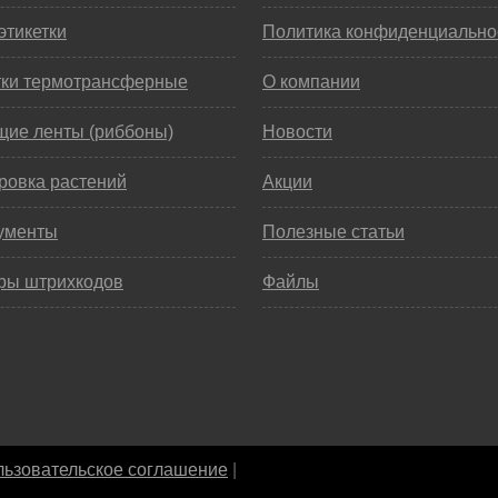
этикетки
Политика конфиденциально
тки термотрансферные
О компании
щие ленты (риббоны)
Новости
ровка растений
Акции
ументы
Полезные статьи
ры штрихкодов
Файлы
ьзовательское соглашение
|