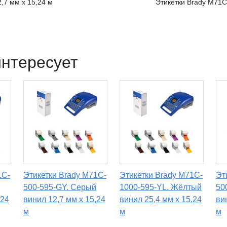
,7 мм x 15,24 м
Этикетки Brady M71C
интересует
1C-
Этикетки Brady M71C-
Этикетки Brady M71C-
Эт
500-595-GY. Серый
1000-595-YL. Жёлтый
50
,24
винил 12,7 мм x 15,24
винил 25,4 мм x 15,24
ви
м
м
м