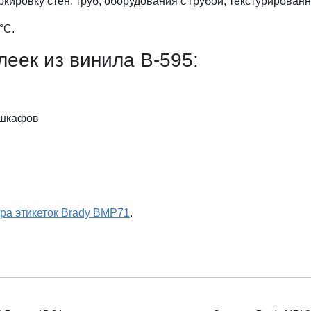
кировку стен, труб, оборудования с грубой, текстурированн
°С.
еек из винила В-595:
 шкафов
ра этикеток Brady BMP71
.