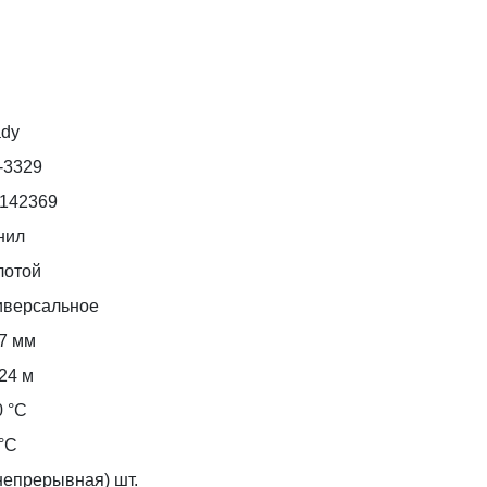
ady
-3329
d142369
нил
лотой
иверсальное
,7 мм
24 м
0 °С
°С
непрерывная) шт.