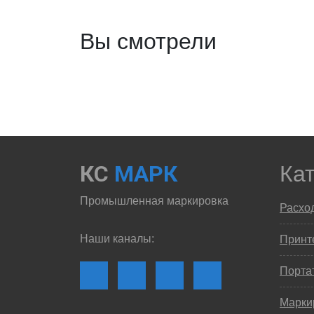
Вы смотрели
КС
МАРК
Ка
Промышленная маркировка
Расхо
Наши каналы:
Принте
Порта
Марки