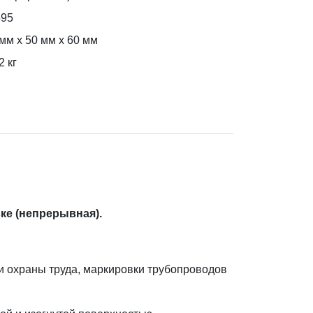
595
мм x 50 мм x 60 мм
2
кг
вке (непрерывная).
и охраны труда, маркировки трубопроводов