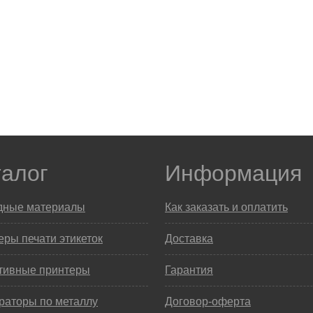
талог
Информация
дные материалы
Как заказать и оплатить
ры печати этикеток
Доставка
тивные принтеры
Гарантия
раторы по металлу
Договор-оферта