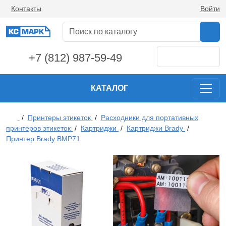
Контакты
Войти
+7 (812) 987-59-49
КАТАЛОГ
/
Принтеры этикеток
/
Расходники для портативных
принтеров этикеток
/
Картриджи
/
Картриджи Brady
/
Принтер Brady BMP71