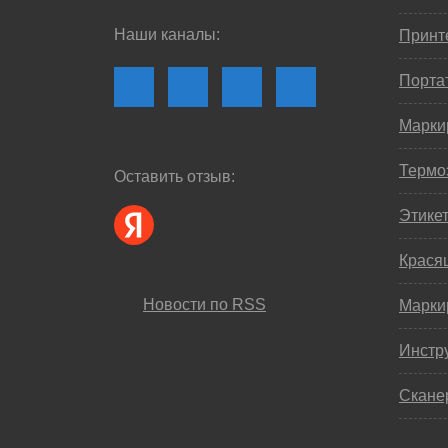
Наши каналы:
Принте
Порта
Марки
Термо
Оставить отзыв:
Этике
Крася
Новости по RSS
Марки
Инстр
Скане