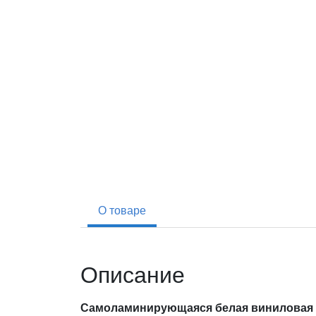
О товаре
Описание
Самоламинирующаяся белая виниловая эт