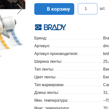
В корзину
шт.
Бренд:
Br
Артикул:
dm
Артикул производителя:
br
Ширина ленты:
25
Тип ленты:
Ви
Цвет ленты:
Бе
Тип маркировки:
Са
Длина ленты:
31
Мин. температура:
–7
Макс. температура:
70 