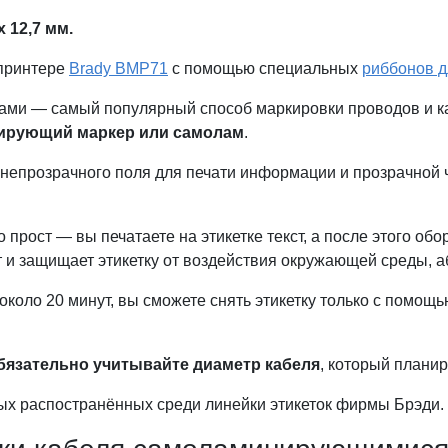
х 12
,7
мм.
 принтере
Brady BMP71
с помощью специальных
риббонов д
ми — самый популярный способ маркировки проводов и к
рующий маркер или самолам
.
— непрозрачного поля для печати информации и прозрачной
прост — вы печатаете на этикетке текст, а после этого обор
 и защищает этикетку от воздействия окружающей среды, а
 около 20 минут, вы сможете снять этикетку только с помо
бязательно учитывайте диаметр кабеля
, который планир
ых распостранённых среди линейки этикеток фирмы Брэди.