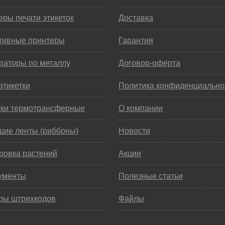
ры печати этикеток
Доставка
тивные принтеры
Гарантия
раторы по металлу
Договор-оферта
этикетки
Политика конфиденциально
тки термотрансферные
О компании
щие ленты (риббоны)
Новости
ровка растений
Акции
ументы
Полезные статьи
ры штрихкодов
Файлы