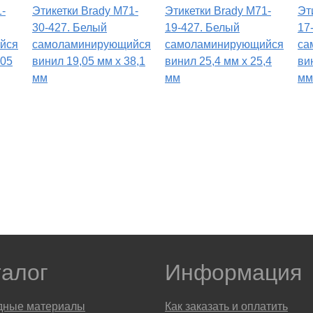
-
Этикетки Brady M71-
Этикетки Brady M71-
Эт
30-427. Белый
19-427. Белый
17
йся
самоламинирующийся
самоламинирующийся
са
,05
винил 19,05 мм х 38,1
винил 25,4 мм х 25,4
ви
мм
мм
мм
талог
Информация
дные материалы
Как заказать и оплатить