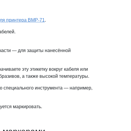
ля принтера BMP-71
.
абелей.
 части — для защиты нанесённой
ачиваете эту этикетку вокруг кабеля или
бразивов, а также высокой температуры.
щью специального инструмента — например,
уется маркировать.