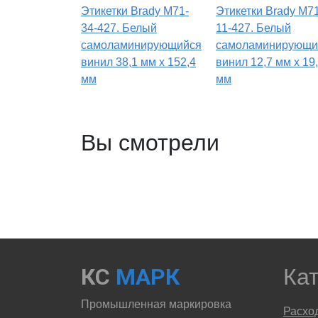
Этикетки Brady M71-
Этикетки Brady M71
34-427. Белый
11-427. Белый
самоламинирующийся
самоламинирующи
винил 38,1 мм х 152,4
винил 12,7 мм х 19
мм
мм
Вы смотрели
КС
МАРК
Ка
Промышленная маркировка
Расхо