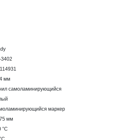
ady
-3402
d114931
,4 мм
нил самоламинирующийся
лый
моламинирующийся маркер
,75 мм
0 °С
°С