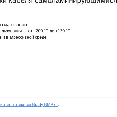
ки кабеля самоламинирующимися
 и смазыванию
льзования — от –200 °C до +130 °C
е и в агрессивной среде
интера этикеток Brady BMP71
.