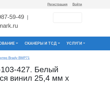
Регистрация
Войти
987-59-49
|
mark.ru
ОВАНИЕ
СКАНЕРЫ И ТСД
УСЛУГИ
нтер Brady BMP71
-103-427. Белый
я винил 25,4 мм х