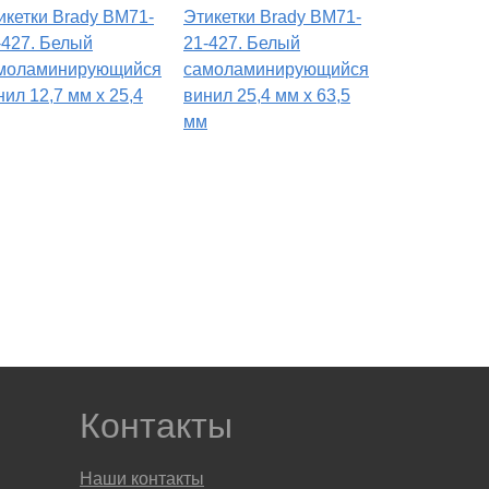
икетки Brady BM71-
Этикетки Brady BM71-
-427. Белый
21-427. Белый
моламинирующийся
самоламинирующийся
нил 12,7 мм х 25,4
винил 25,4 мм х 63,5
мм
Контакты
Наши контакты