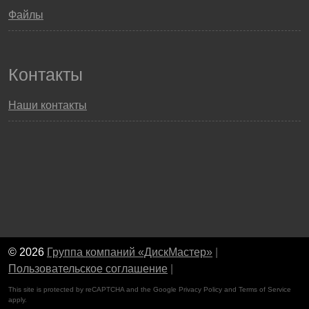
Файлы
Контакты
Наши контакты
© 2026
Группа компаний «ДискМастер»
|
Пользовательское соглашение
|
This site is protected by reCAPTCHA and the Google
Privacy Policy
and
Terms of Service
apply.