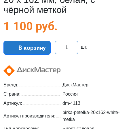
чёрной меткой
1 100
руб.
В корзину
шт.
Бренд:
ДискМастер
Страна:
Россия
Артикул:
dm-4113
birka-petelka-20x162-white-
Артикул производителя:
metka
Тип маркировки:
Бирка садовая