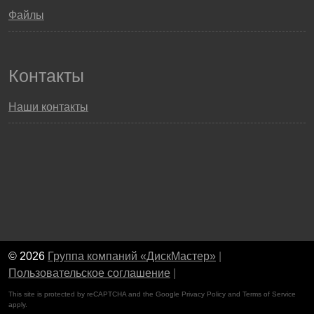
Файлы
Контакты
Наши контакты
© 2026
Группа компаний «ДискМастер»
|
Пользовательское соглашение
|
This site is protected by reCAPTCHA and the Google
Privacy Policy
and
Terms of Service
apply.