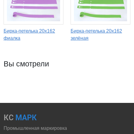
Бирка-петелька 20х162
Бирка-петелька 20х162
фиалка
зелёная
Вы смотрели
КС
МАРК
Промышленная маркировка