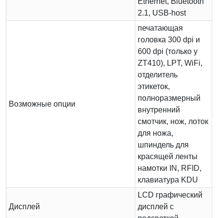
Ethernet, Bluetooth
2.1, USB-host
печатающая
головка 300 dpi и
600 dpi (только у
ZT410), LPT, WiFi,
отделитель
этикеток,
полноразмерный
Возможные опции
внутренний
смотчик, нож, лоток
для ножа,
шпиндель для
красящей ленты
намотки IN, RFID,
клавиатура KDU
LCD графический
Дисплей
дисплей с