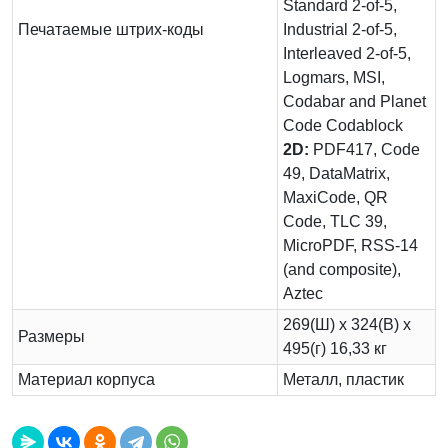
Standard 2-of-5,
Печатаемые штрих-коды
Industrial 2-of-5,
Interleaved 2-of-5,
Logmars, MSI,
Codabar and Planet
Code Codablock
2D:
PDF417, Code
49, DataMatrix,
MaxiCode, QR
Code, TLC 39,
MicroPDF, RSS-14
(and composite),
Aztec
269(Ш) х 324(В) х
Размеры
495(г) 16,33 кг
Материал корпуса
Металл, пластик