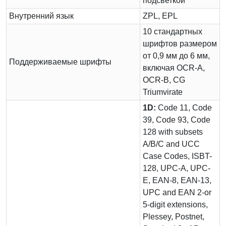
подсветкой
Внутренний язык
ZPL, EPL
10 стандартных
шрифтов размером
от 0,9 мм до 6 мм,
Поддерживаемые шрифты
включая OCR-A,
OCR-B, CG
Triumvirate
1D:
Code 11, Code
39, Code 93, Code
128 with subsets
A/B/C and UCC
Case Codes, ISBT-
128, UPC-A, UPC-
E, EAN-8, EAN-13,
UPC and EAN 2-or
5-digit extensions,
Plessey, Postnet,