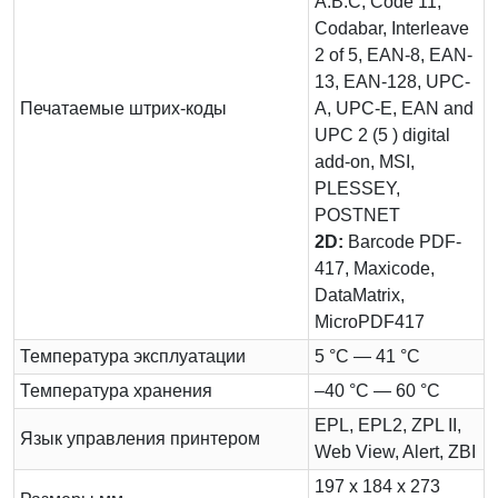
A.B.C, Code 11,
Codabar, Interleave
2 of 5, EAN-8, EAN-
13, EAN-128, UPC-
Печатаемые штрих-коды
A, UPC-E, EAN and
UPC 2 (5 ) digital
add-on, MSI,
PLESSEY,
POSTNET
2D:
Barcode PDF-
417, Maxicode,
DataMatrix,
MicroPDF417
Температура эксплуатации
5 °С — 41 °С
Температура хранения
–40 °С — 60 °С
EPL, EPL2, ZPL II,
Язык управления принтером
Web View, Alert, ZBI
197 х 184 х 273