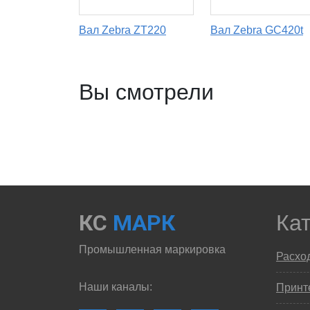
Вал Zebra ZT220
Вал Zebra GC420t
Вы смотрели
КС
МАРК
Ка
Промышленная маркировка
Расхо
Наши каналы:
Принте