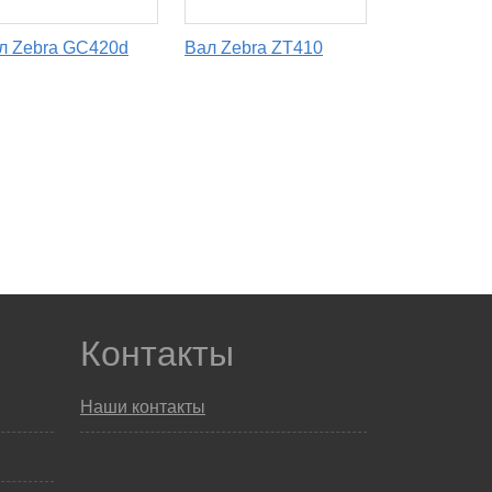
л Zebra GC420d
Вал Zebra ZT410
Контакты
Наши контакты