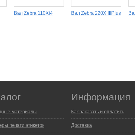
Вал Zebra 110Xi4
Вал Zebra 220XiIIIPlus
Ва
талог
Информация
дные материалы
Как заказать и оплатить
ры печати этикеток
Доставка