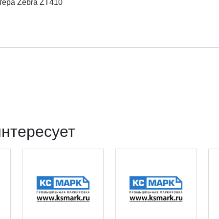
тера Zebra ZT410
интересует