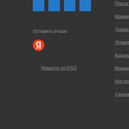
Порта
Марки
Термо
Оставить отзыв:
Этике
Крася
Новости по RSS
Марки
Инстр
Скане