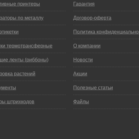
тивные принтеры
Гарантия
раторы по металлу
Договор-оферта
этикетки
Политика конфиденциально
тки термотрансферные
О компании
щие ленты (риббоны)
Новости
ровка растений
Акции
ументы
Полезные статьи
ры штрихкодов
Файлы