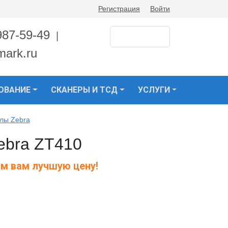
Регистрация
Войти
987-59-49
|
mark.ru
ОВАНИЕ
СКАНЕРЫ И ТСД
УСЛУГИ
лы Zebra
ebra ZT410
м вам лучшую цену!