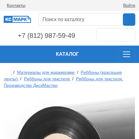
Контакты
Войти
+7 (812) 987-59-49
КАТАЛОГ
/
Материалы для маркировки
/
Риббоны (красящие
ленты)
/
Риббоны для текстиля
/
Риббоны для текстиля.
Производство ДискМастер