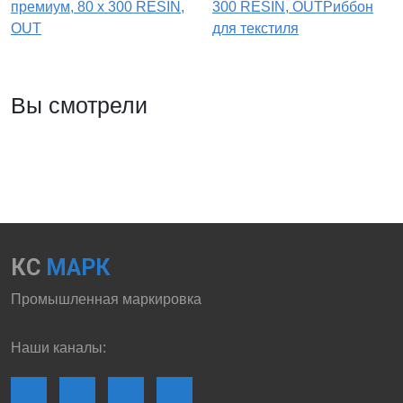
премиум, 80 х 300 RESIN,
300 RESIN, OUTРиббон
OUT
для текстиля
Вы смотрели
КС
МАРК
Промышленная маркировка
Наши каналы: