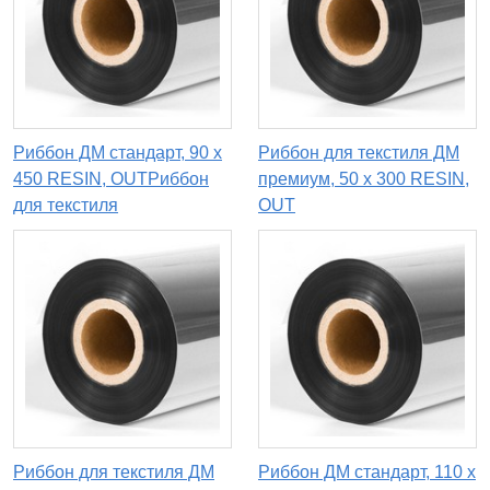
Риббон ДМ стандарт, 90 x
Риббон для текстиля ДМ
450 RESIN, OUTРиббон
премиум, 50 х 300 RESIN,
для текстиля
OUT
Риббон для текстиля ДМ
Риббон ДМ стандарт, 110 х