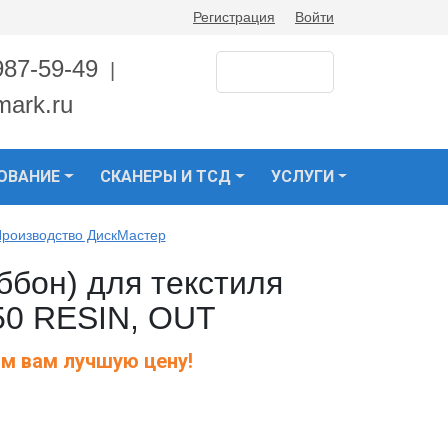
Регистрация
Войти
987-59-49
|
mark.ru
ОВАНИЕ
СКАНЕРЫ И ТСД
УСЛУГИ
Производство ДискМастер
ббон) для текстиля
50 RESIN, OUT
м вам лучшую цену!