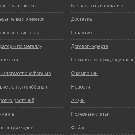
дные материалы
Как заказать и оплатить
ры печати этикеток
Доставка
тивные принтеры
Гарантия
раторы по металлу
Договор-оферта
этикетки
Политика конфиденциально
тки термотрансферные
О компании
щие ленты (риббоны)
Новости
ровка растений
Акции
ументы
Полезные статьи
ры штрихкодов
Файлы