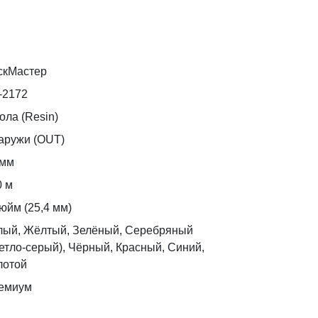
скМастер
-2172
ола (Resin)
аружи (OUT)
 мм
0 м
юйм (25,4 мм)
лый, Жёлтый, Зелёный, Серебряный
етло-серый), Чёрный, Красный, Синий,
лотой
емиум