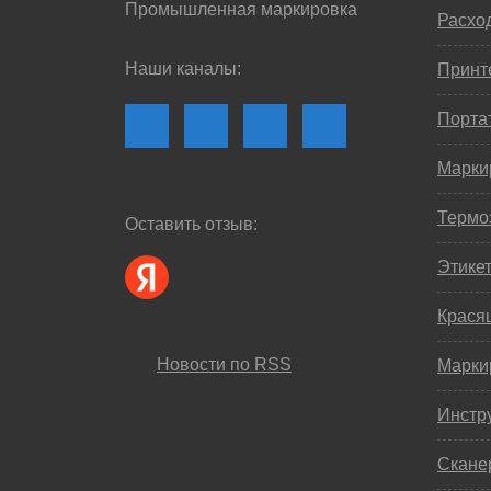
Промышленная маркировка
Расхо
Наши каналы:
Принте
Порта
Марки
Термо
Оставить отзыв:
Этике
Крася
Новости по RSS
Марки
Инстр
Скане