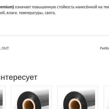
remium)
означает повышенную стойкость нанесённой на тек
й, влаги, температуры, света.
N, OUT
Риббо
интересует