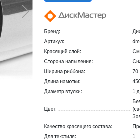
Бренд:
Ди
Артикул:
dm
Красящий слой:
См
Сторона напыления:
Сн
Ширина риббона:
70
Длина намотки:
45
Диаметр втулки:
1 д
Бе
Цвет:
(св
Зо
Качество красящего состава:
Пр
Для текстиля:
1