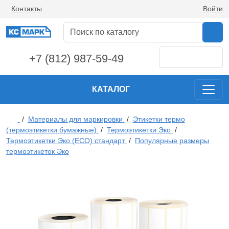
Контакты
Войти
+7 (812) 987-59-49
КАТАЛОГ
/
Материалы для маркировки
/
Этикетки термо
(термоэтикетки бумажные)
/
Термоэтикетки Эко
/
Термоэтикетки Эко (ECO) стандарт
/
Популярные размеры
термоэтикеток Эко