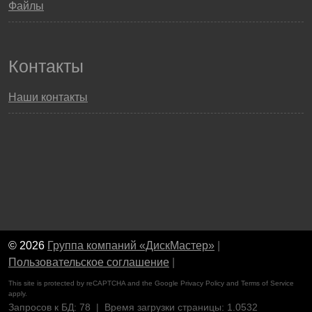
Файлы
Контакты
Наши контакты
© 2026
Группа компаний «ДискМастер»
|
Пользовательское соглашение
|
This site is protected by reCAPTCHA and the Google
Privacy Policy
and
Terms of Service
apply.
Запросов к БД: 78 | Время загрузки страницы: 1.0532