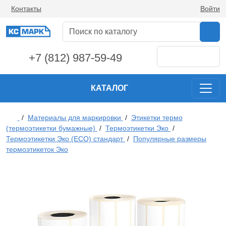
Контакты
Войти
+7 (812) 987-59-49
КАТАЛОГ
/
Материалы для маркировки
/
Этикетки термо
(термоэтикетки бумажные)
/
Термоэтикетки Эко
/
Термоэтикетки Эко (ECO) стандарт
/
Популярные размеры
термоэтикеток Эко