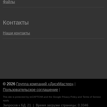
Файлы
Контакты
Наши контакты
© 2026
Группа компаний «ДискМастер»
|
Пользовательское соглашение
|
This site is protected by reCAPTCHA and the Google
Privacy Policy
and
Terms of Service
apply.
Запросов к БД: 21 | Время загрузки страницы: 0.3346