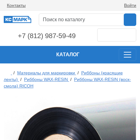
Контакты
Войти
+7 (812) 987-59-49
КАТАЛОГ
/
Материалы для маркировки
/
Риббоны (красящие
ленты)
/
Риббоны WAX-RESIN
/
Риббоны WAX-RESIN (воск-
смола) RICOH