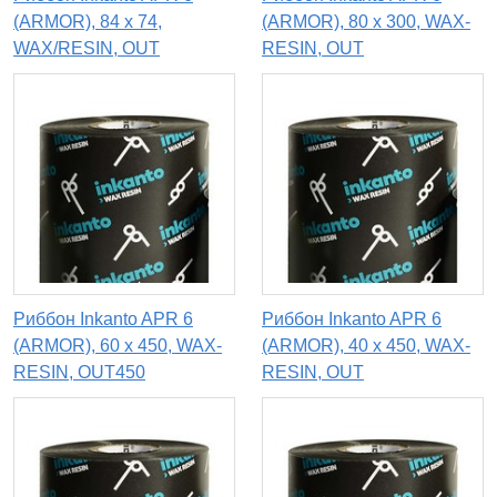
(ARMOR), 84 х 74,
(ARMOR), 80 х 300, WAX-
WAX/RESIN, OUT
RESIN, OUT
Риббон Inkanto APR 6
Риббон Inkanto APR 6
(ARMOR), 60 х 450, WAX-
(ARMOR), 40 х 450, WAX-
RESIN, OUT450
RESIN, OUT