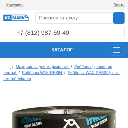
Контакты
Войти
+7 (812) 987-59-49
КАТАЛОГ
/
Материалы для маркировки
/
Риббоны (красящие
ленты)
/
Риббоны WAX-RESIN
/
Риббоны WAX-RESIN (воск-
смола) Inkanto