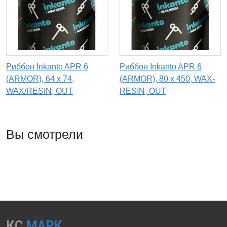
Риббон Inkanto APR 6
Риббон Inkanto APR 6
(ARMOR), 64 х 74,
(ARMOR), 80 х 450, WAX-
WAX/RESIN, OUT
RESIN, OUT
Вы смотрели
КС
МАРК