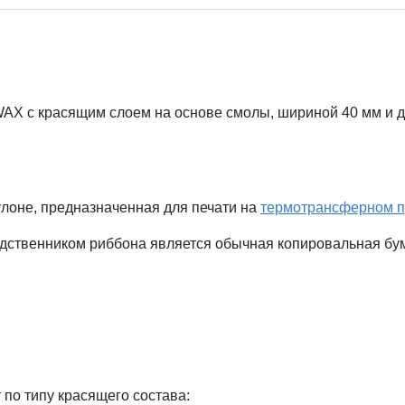
X с красящим слоем на основе смолы, шириной 40 мм и дл
лоне, предназначенная для печати на
термотрансферном п
ственником риббона является обычная копировальная бумаг
по типу красящего состава: