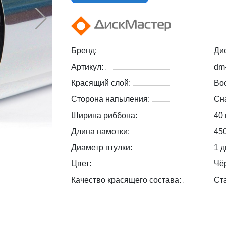
Бренд:
Ди
Артикул:
dm
Красящий слой:
Вос
Сторона напыления:
Сн
Ширина риббона:
40
Длина намотки:
45
Диаметр втулки:
1 д
Цвет:
Чё
Качество красящего состава:
Ст