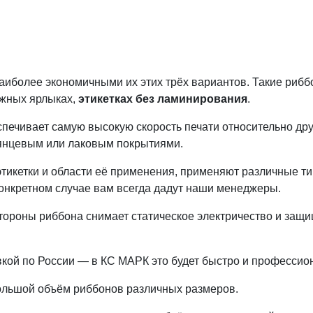
аиболее экономичными их этих трёх вариантов.
Такие рибб
ажных ярлыках,
этикетках без ламинирования
.
ечивает самую высокую скорость печати относительно друг
глянцевым или лаковым покрытиями.
этикетки и области её применения, применяют различные т
конкретном случае вам всегда дадут наши менеджеры.
тороны риббона снимает статическое электричество и защи
вкой по России — в КС МАРК это будет быстро и профессио
большой объём риббонов различных размеров.