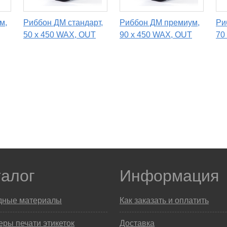
м,
Риббон ДМ стандарт,
Риббон ДМ премиум,
Ри
50 х 450 WAX, OUT
90 x 450 WAX, OUT
70
талог
Информация
дные материалы
Как заказать и оплатить
ры печати этикеток
Доставка