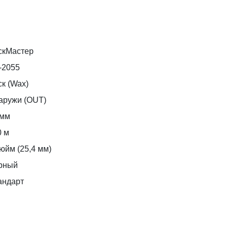
скМастер
-2055
к (Wax)
аружи (OUT)
 мм
0 м
юйм (25,4 мм)
рный
андарт