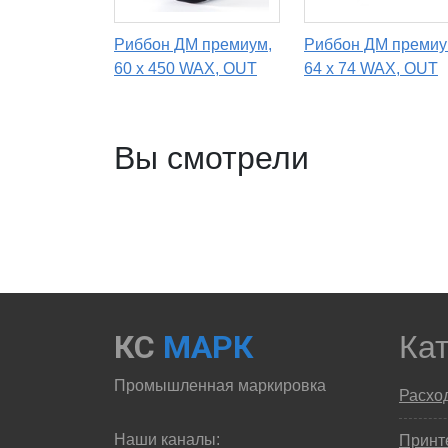
Риббон ДМ премиум,
Риббон ДМ премиу
60 х 450 WAX, OUT
64 х 74 WAX, OUT
Вы смотрели
КС
МАРК
Ка
Промышленная маркировка
Расхо
Наши каналы:
Принте