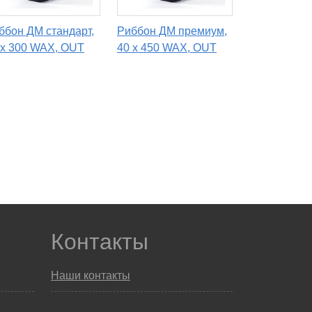
ббон ДМ стандарт,
Риббон ДМ премиум,
 х 300 WAX, OUT
40 х 450 WAX, OUT
Контакты
Наши контакты