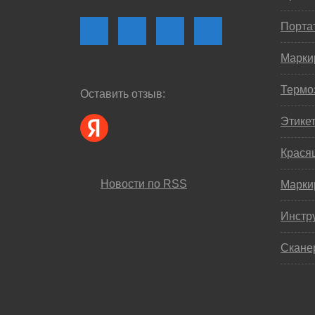
Порта
Марки
Термо
Оставить отзыв:
Этике
Крася
Новости по RSS
Марки
Инстр
Скане