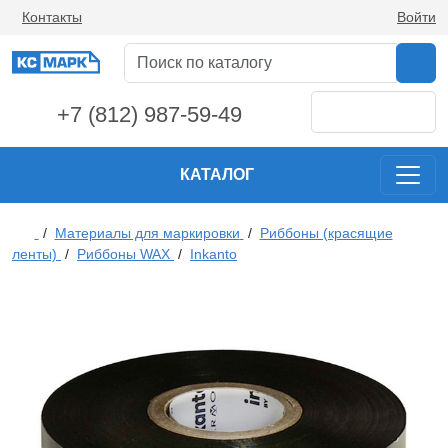
Контакты
Войти
+7 (812) 987-59-49
КАТАЛОГ
/
Материалы для маркировки
/
Риббоны (красящие
ленты)
/
Риббоны WAX
/
Inkanto