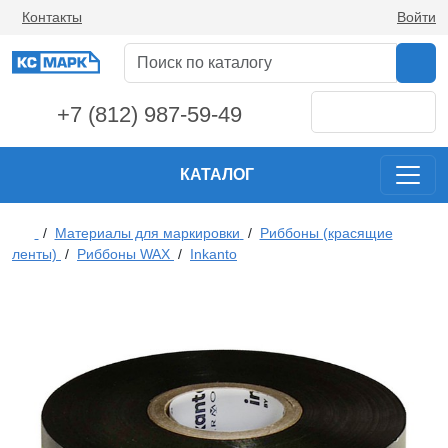
Контакты
Войти
+7 (812) 987-59-49
КАТАЛОГ
/
Материалы для маркировки
/
Риббоны (красящие
ленты)
/
Риббоны WAX
/
Inkanto