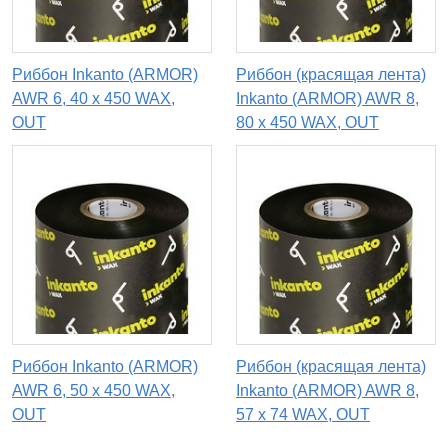
Риббон Inkanto (ARMOR)
Риббон (красящая лента)
AWR 6, 40 х 450 WAX,
Inkanto (ARMOR) AWR 8,
OUT
80 х 450 WAX, OUT
Риббон Inkanto (ARMOR)
Риббон (красящая лента)
AWR 6, 50 х 450 WAX,
Inkanto (ARMOR) AWR 8,
OUT
57 х 74 WAX, OUT