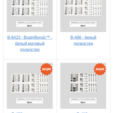
B-8423 - BradyBondz™ -
B-488 - белый
белый матовый
полиэстер
полиэстер