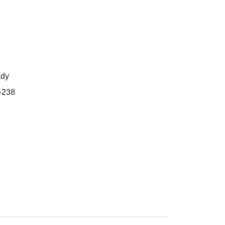
ady
-238