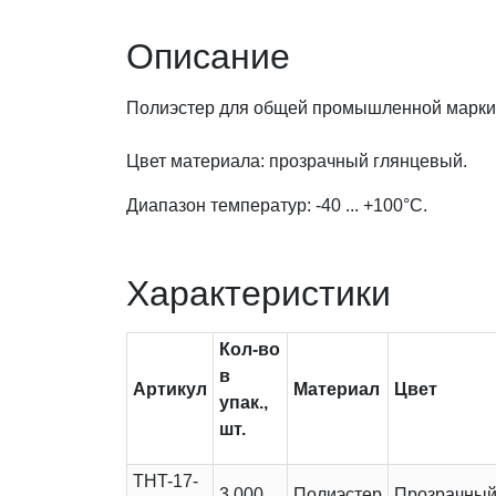
Описание
Полиэстер для общей промышленной маркиро
Цвет материала: прозрачный глянцевый.
Диапазон температур: -40 ... +100°С.
Характеристики
Кол-во
в
Артикул
Материал
Цвет
упак.,
шт.
THT-17-
3 000
Полиэстер
Прозрачны