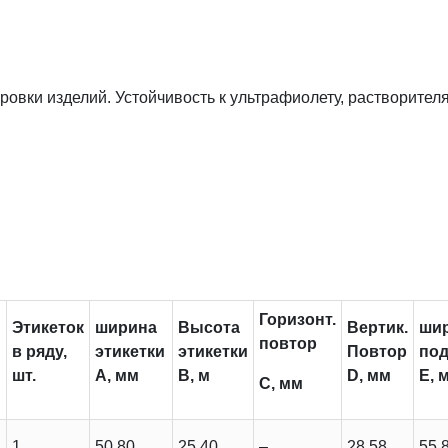
вки изделий. Устойчивость к ультрафиолету, растворител
Горизонт.
Этикеток
ширина
Высота
Вертик.
ши
повтор
в ряду,
этикетки
этикетки
Повтор
по
шт.
A, мм
B, м
D, мм
E, 
C, мм
й
1
50.80
25.40
–
28.58
55.