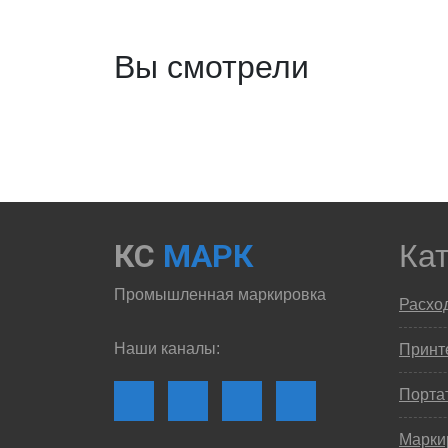
Вы смотрели
КС
МАРК
Ка
Промышленная маркировка
Расхо
Наши каналы:
Принте
Порта
Марки