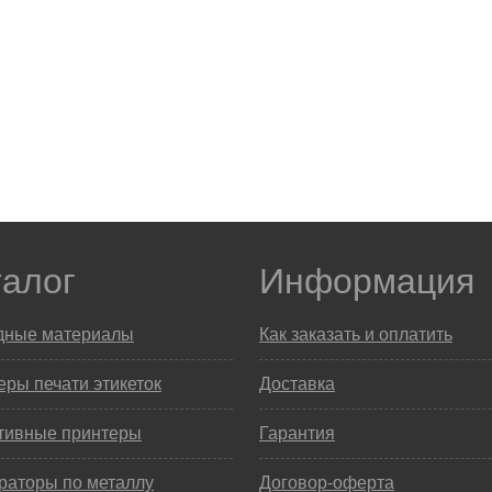
талог
Информация
дные материалы
Как заказать и оплатить
ры печати этикеток
Доставка
тивные принтеры
Гарантия
раторы по металлу
Договор-оферта