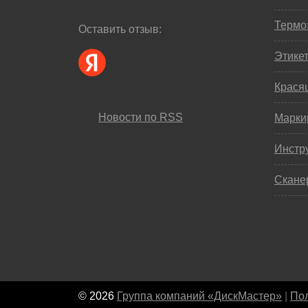
Термо
Оставить отзыв:
Этике
Крася
Новости по RSS
Марки
Инстр
Скане
© 2026
Группа компаний «ДискМастер»
|
Пол