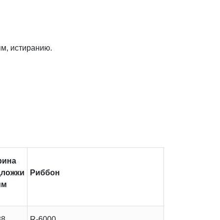
ям, истиранию.
рина
дложки
Риббон
мм
88
R-6000