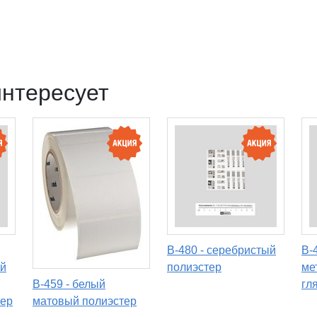
интересует
B-480 - серебристый
B-
й
полиэстер
ме
B-459 - белый
гл
тер
матовый полиэстер