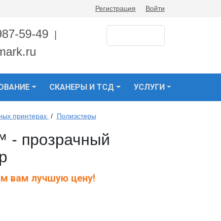
Регистрация
Войти
987-59-49
|
mark.ru
ОВАНИЕ
СКАНЕРЫ И ТСД
УСЛУГИ
ных принтерах
/
Полиэстеры
™ - прозрачный
р
м вам лучшую цену!