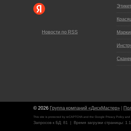
Этике
Крася
Новости по RSS
Марки
Инстр
Скане
© 2026
Группа компаний «ДискМастер»
|
Пол
This site is protected by reCAPTCHA and the Google
Privacy Policy
and
Запросов к БД: 81 | Время загрузки страницы: 1.