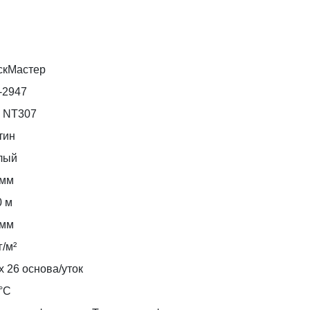
скМастер
-2947
 NT307
тин
лый
 мм
0 м
 мм
г/м²
х 26 основа/уток
°C