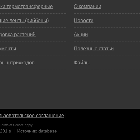
тки термотрансферные
О компании
щие ленты (риббоны)
Новости
ровка растений
Акции
ументы
Полезные статьи
ры штрихкодов
Файлы
ьзовательское соглашение
|
Terms of Service
apply.
1291 s | Источник: database