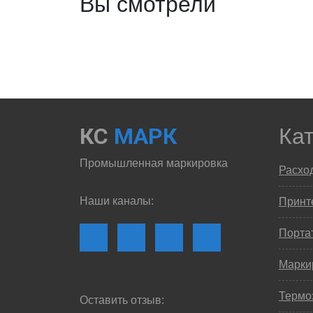
Вы смотрели
КС
МАРК
Ка
Промышленная маркировка
Расхо
Наши каналы:
Принте
Порта
Марки
Термо
Оставить отзыв: