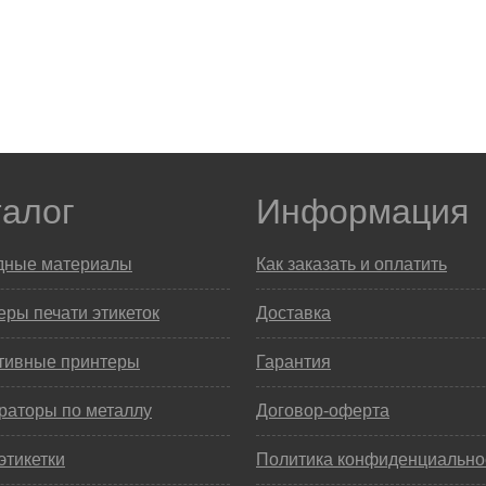
талог
Информация
дные материалы
Как заказать и оплатить
ры печати этикеток
Доставка
тивные принтеры
Гарантия
раторы по металлу
Договор-оферта
этикетки
Политика конфиденциально