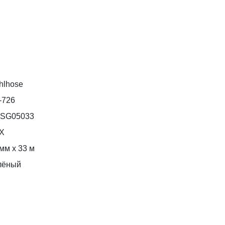
hlhose
-726
SG05033
Х
мм х 33 м
лёный