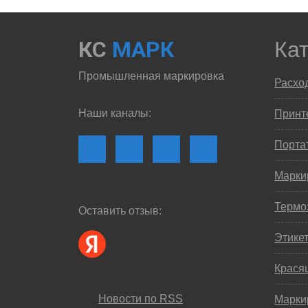
КС
МАРК
Ка
Промышленная маркировка
Расхо
Наши каналы:
Принте
Порта
Марки
Термо
Оставить отзыв:
Этике
Крася
Новости по RSS
Марки