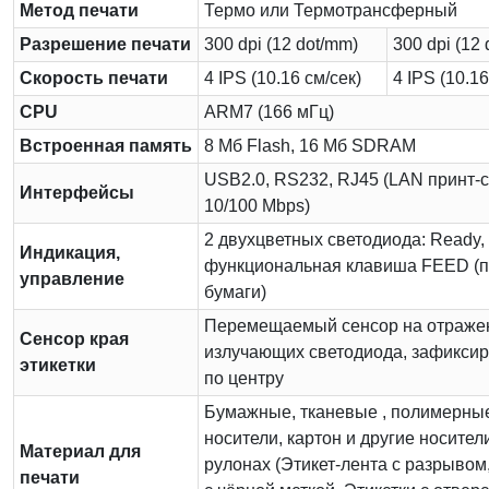
Метод печати
Термо или Термотрансферный
Разрешение печати
300 dpi (12 dot/mm)
300 dpi (12
Скорость печати
4 IPS (10.16 см/сек)
4 IPS (10.16
CPU
ARM7 (166 мГц)
Встроенная память
8 Мб Flash, 16 Мб SDRAM
USB2.0, RS232, RJ45 (LAN принт-
Интерфейсы
10/100 Mbps)
2 двухцветных светодиода: Ready, 
Индикация,
функциональная клавиша FEED (
управление
бумаги)
Перемещаемый сенсор на отражен
Сенсор края
излучающих светодиода, зафикси
этикетки
по центру
Бумажные, тканевые , полимерны
носители, картон и другие носител
Материал для
рулонах (Этикет-лента с разрывом
печати