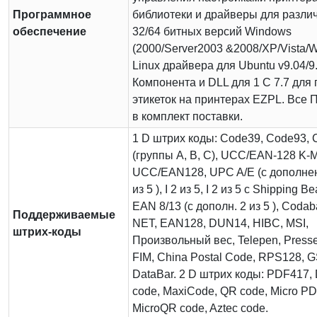
Программное
библиотеки и драйверы для разли
обеспечение
32/64 битных версий Windows
(2000/Server2003 &2008/XP/Vista/Wi
Linux драйвера для Ubuntu v9.04/9.
Компонента и DLL для 1 С 7.7 для 
этикеток на принтерах EZPL. Все 
в комплект поставки.
1 D штрих коды: Code39, Code93,
(группы A, B, C), UCC/EAN-128 K-M
UCC/EAN128, UPC A/E (c дополне
из 5 ), I 2 из 5, I 2 из 5 с Shipping B
EAN 8/13 (с дополн. 2 из 5 ), Codab
Поддерживаемые
NET, EAN128, DUN14, HIBC, MSI,
штрих-коды
Произвольный вес, Telepen, Presse
FIM, China Postal Code, RPS128, 
DataBar. 2 D штрих коды: PDF417, 
code, MaxiCode, QR code, Micro P
MicroQR code, Aztec code.