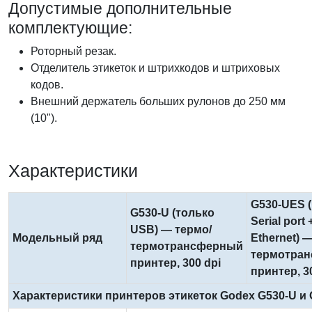
Допустимые дополнительные
комплектующие:
Роторный резак.
Отделитель этикеток и штрихкодов и штриховых
кодов.
Внешний держатель больших рулонов до 250 мм
(10").
Характеристики
G530-UES 
G530-U (только
Serial port 
USB) — термо/
Модельный ряд
Ethernet) 
термотрансферный
термотра
принтер, 300 dpi
принтер, 3
Характеристики принтеров этикеток Godex G530-U и