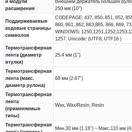
и модули
Внешний держатель больших руло
расширения
250 мм (10")
CODEPAGE: 437, 850, 851, 852, 855
Поддерживаевые
860, 861, 862, 863,865, 866, 869, 73
кодовые страницы
WINDOWS: 1250,1251,1252,1253,1
символов
1257. Unicode: (UTF8, UTF16 )
Термотрансферная
лента (диаметр
25.4 мм (1")
втулки)
Термотрансферная
лента (макс.
68 мм (2.67")
диаметр рулона)
Термотрансферная
лента
Wax, Wax/Resin, Resin
(применяемые
типы)
Термотрансферная
Мин.30 мм (1.18") ~ Макс.110 мм (4.
лента (ширина )