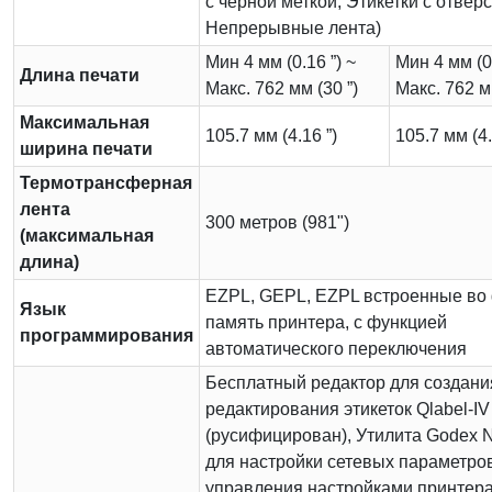
с чёрной меткой, Этикетки с отвер
Непрерывные лента)
Мин 4 мм (0.16 ”) ~
Мин 4 мм (0.
Длина печати
Макс. 762 мм (30 ”)
Макс. 762 мм
Максимальная
105.7 мм (4.16 ”)
105.7 мм (4.
ширина печати
Термотрансферная
лента
300 метров (981")
(максимальная
длина)
EZPL, GEPL, EZPL встроенные во
Язык
память принтера, с функцией
программирования
автоматического переключения
Бесплатный редактор для создани
редактирования этикеток Qlabel-IV
(русифицирован), Утилита Godex Ne
для настройки сетевых параметро
управления настройками принтера