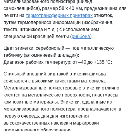
металлизированного полиэстера (шильд
самоклеящийся), размер 58 x 40 мм, предназначена для
печати на
термотрансферных принтерах
этикеток,
путем термопереноса информации (изображения,
текста, штрихкода и т. д. ) с использованием
специальной красящей ленты (
риббона
).
Цвет этикетки: серебристый — под металлическую
табличку (
алюминиевый шильдик)
;
Диапазон рабочих температур: от –40 до +135 °С;
Стильный внешний вид такой этикетки-шильда
сочетается с высокими качествами материала.
Металлизрованные полиэстеровые этикетки отлично
клеятся на металлические поверхности, пластмассы,
композитные материалы. Этикетки, сделанные из
металлизированного полиэстера, предназначаются, в
первую очередь, для для изготовления
высококачественных наклеек и маркировки
промышленного оборудования.