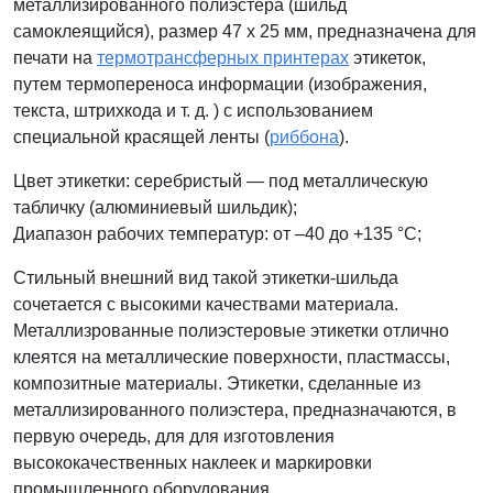
металлизированного полиэстера (шильд
самоклеящийся), размер 47 x 25 мм, предназначена для
печати на
термотрансферных принтерах
этикеток,
путем термопереноса информации (изображения,
текста, штрихкода и т. д. ) с использованием
специальной красящей ленты (
риббона
).
Цвет этикетки: серебристый — под металлическую
табличку (
алюминиевый шильдик)
;
Диапазон рабочих температур: от –40 до +135 °С;
Стильный внешний вид такой этикетки-шильда
сочетается с высокими качествами материала.
Металлизрованные полиэстеровые этикетки отлично
клеятся на металлические поверхности, пластмассы,
композитные материалы. Этикетки, сделанные из
металлизированного полиэстера, предназначаются, в
первую очередь, для для изготовления
высококачественных наклеек и маркировки
промышленного оборудования.