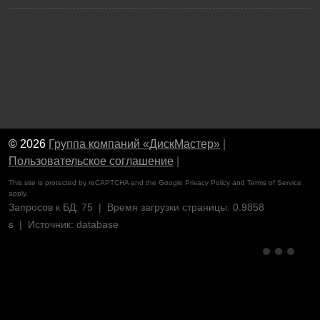
© 2026
Группа компаний «ДискМастер»
|
Пользовательское соглашение
|
This site is protected by reCAPTCHA and the Google
Privacy Policy
and
Terms of Service
apply.
Запросов к БД: 75 | Время загрузки страницы: 0.9858
s | Источник: database