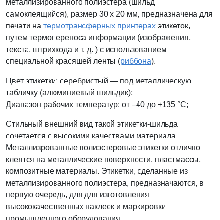
металлизированного полиэстера (шильд
самоклеящийся), размер 30 x 20 мм, предназначена для
печати на
термотрансферных принтерах
этикеток,
путем термопереноса информации (изображения,
текста, штрихкода и т. д. ) с использованием
специальной красящей ленты (
риббона
).
Цвет этикетки: серебристый — под металлическую
табличку (
алюминиевый шильдик)
;
Диапазон рабочих температур: от –40 до +135 °С;
Стильный внешний вид такой этикетки-шильда
сочетается с высокими качествами материала.
Металлизрованные полиэстеровые этикетки отлично
клеятся на металлические поверхности, пластмассы,
композитные материалы. Этикетки, сделанные из
металлизированного полиэстера, предназначаются, в
первую очередь, для для изготовления
высококачественных наклеек и маркировки
промышленного оборудования.