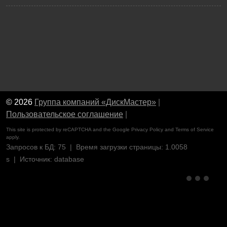
© 2026
Группа компаний «ДискМастер»
|
Пользовательское соглашение
|
This site is protected by reCAPTCHA and the Google
Privacy Policy
and
Terms of Service
apply.
Запросов к БД: 75 | Время загрузки страницы: 1.0058
s | Источник: database