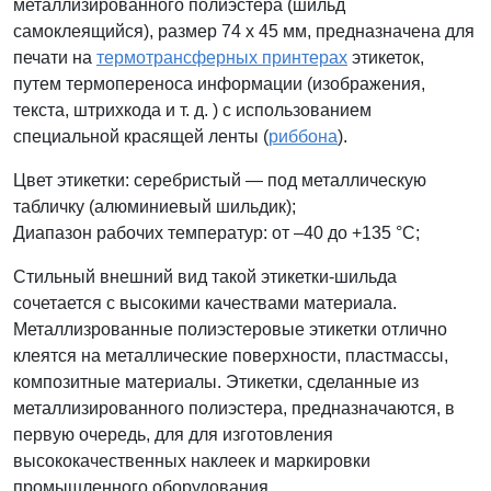
металлизированного полиэстера (шильд
самоклеящийся), размер 74 x 45 мм, предназначена для
печати на
термотрансферных принтерах
этикеток,
путем термопереноса информации (изображения,
текста, штрихкода и т. д. ) с использованием
специальной красящей ленты (
риббона
).
Цвет этикетки: серебристый — под металлическую
табличку (
алюминиевый шильдик)
;
Диапазон рабочих температур: от –40 до +135 °С;
Стильный внешний вид такой этикетки-шильда
сочетается с высокими качествами материала.
Металлизрованные полиэстеровые этикетки отлично
клеятся на металлические поверхности, пластмассы,
композитные материалы. Этикетки, сделанные из
металлизированного полиэстера, предназначаются, в
первую очередь, для для изготовления
высококачественных наклеек и маркировки
промышленного оборудования.