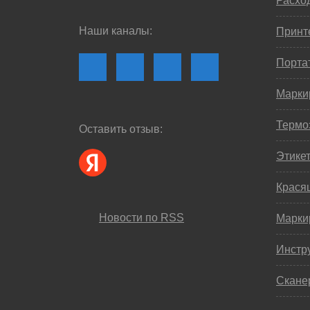
Расхо
Наши каналы:
Принте
Порта
Марки
Термо
Оставить отзыв:
Этике
Крася
Новости по RSS
Марки
Инстр
Скане