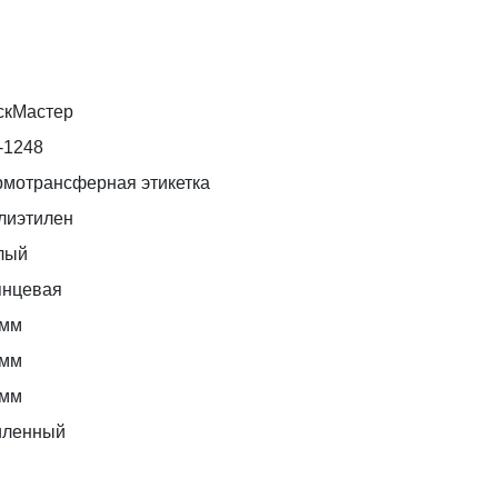
скМастер
-1248
рмотрансферная этикетка
лиэтилен
лый
янцевая
 мм
 мм
 мм
иленный