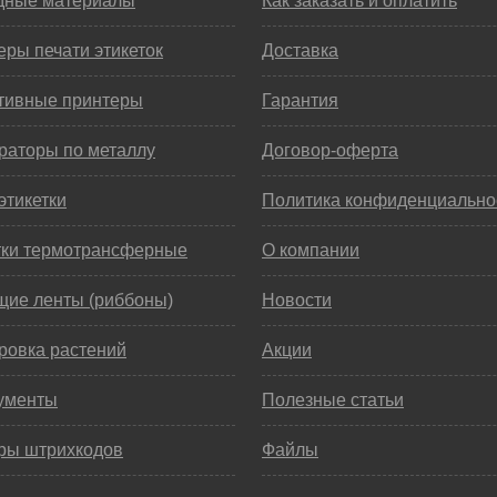
дные материалы
Как заказать и оплатить
ры печати этикеток
Доставка
тивные принтеры
Гарантия
раторы по металлу
Договор-оферта
этикетки
Политика конфиденциально
тки термотрансферные
О компании
щие ленты (риббоны)
Новости
ровка растений
Акции
ументы
Полезные статьи
ры штрихкодов
Файлы