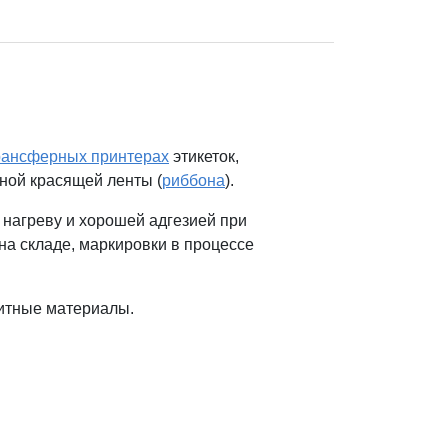
рансферных принтерах
этикеток,
ьной красящей ленты (
риббона
).
 нагреву и хорошей адгезией при
а складе, маркировки в процессе
зитные материалы.