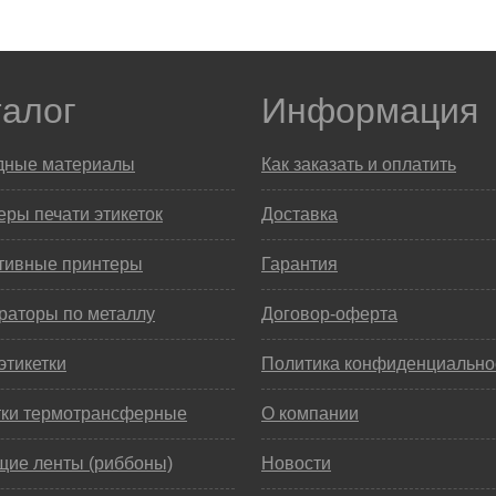
талог
Информация
дные материалы
Как заказать и оплатить
ры печати этикеток
Доставка
тивные принтеры
Гарантия
раторы по металлу
Договор-оферта
этикетки
Политика конфиденциально
тки термотрансферные
О компании
щие ленты (риббоны)
Новости