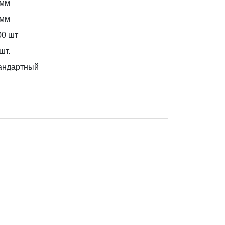
 мм
 мм
00 шт
шт.
андартный