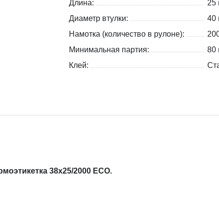
Длина:
25
Диаметр втулки:
40
Намотка (количество в рулоне):
20
Минимальная партия:
80 
Клей:
Ст
моэтикетка 38х25/2000 ECO.