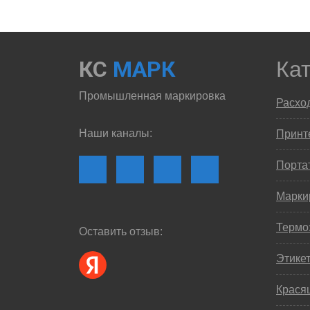
КС
МАРК
Ка
Промышленная маркировка
Расхо
Наши каналы:
Принте
Порта
Марки
Термо
Оставить отзыв:
Этике
Крася