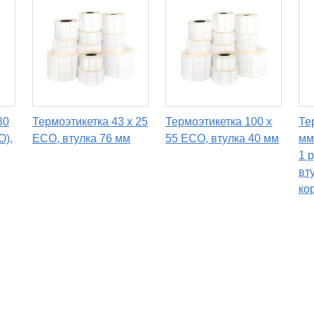
30
Термоэтикетка 43 х 25
Термоэтикетка 100 х
Те
O),
ECO, втулка 76 мм
55 ECO, втулка 40 мм
мм
1 
вт
ко