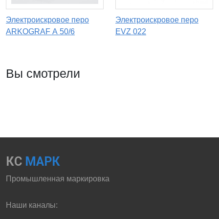
Электроискровое перо
Электроискровое перо
ARKOGRAF А 50/6
EVZ 022
Вы смотрели
КС
МАРК
Промышленная маркировка
Наши каналы: