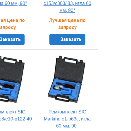
ла 60 мм, 90°
c153/c303/i83, игла 60
мм, 90°
ая цена по
Лучшая цена по
апросу
запросу
Заказать
Заказать
омплект SIC
Ремкомплект SIC
e8/e10-p122-40
Marking e1-p63c, игла
60 мм, 90°