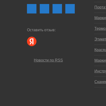
Порта
Марки
Термо
Оставить отзыв:
Этике
Крася
Новости по RSS
Марки
Инстр
Скане