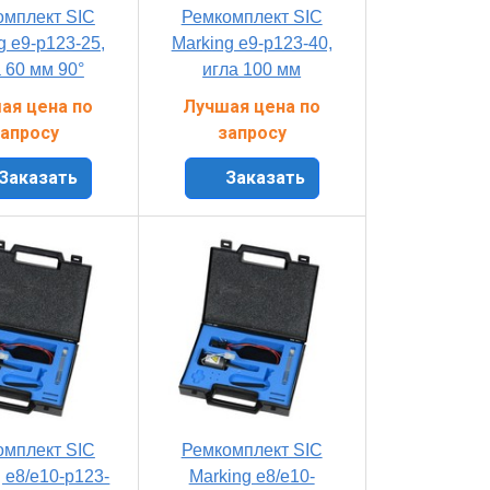
омплект SIC
Ремкомплект SIC
g e9-p123-25,
Marking e9-p123-40,
 60 мм 90°
игла 100 мм
ая цена по
Лучшая цена по
апросу
запросу
Заказать
Заказать
омплект SIC
Ремкомплект SIC
 e8/e10-p123-
Marking e8/e10-