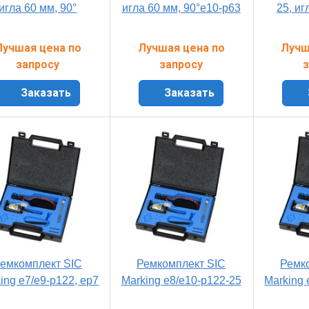
игла 60 мм, 90°
игла 60 мм, 90°e10-p63
25, иг
Лучшая цена по
Лучшая цена по
Лучш
запросу
запросу
з
Заказать
Заказать
емкомплект SIC
Ремкомплект SIC
Ремк
ing e7/e9-p122, ep7
Marking e8/e10-p122-25
Marking 