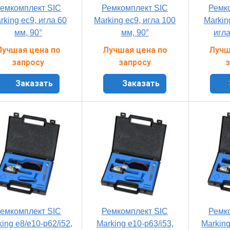
емкомплект SIC
Ремкомплект SIC
Ремк
rking ec9, игла 60
Marking ec9, игла 100
Markin
мм, 90°
мм, 90°
игла
Лучшая цена по
Лучшая цена по
Лучш
запросу
запросу
з
Заказать
Заказать
емкомплект SIC
Ремкомплект SIC
Ремк
ing e8/e10-p62/i52,
Marking e10-p63/i53,
Marking