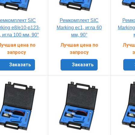
емкомплект SIC
Ремкомплект SIC
Ремк
rking e8/e10-p123-
Marking ec1, игла 60
Marking
, игла 100 мм, 90°
мм, 90°
Лучшая цена по
Лучшая цена по
Лучш
запросу
запросу
з
Заказать
Заказать