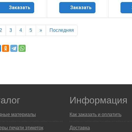
Заказать
Заказать
2
3
4
5
»
Последняя
талог
Информация
дные материалы
Как заказать и оплатить
ры печати этикеток
Доставка