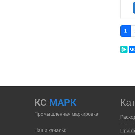
1
КС
МАРК
Ка
Промышленная маркировка
Расхо
Наши каналы:
Принте