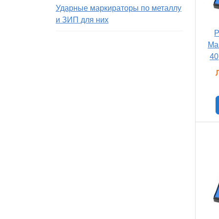
Ударные маркираторы по металлу
и ЗИП для них
Р
Ma
40