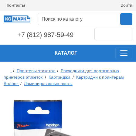
Контакты
Войти
+7 (812) 987-59-49
КАТАЛОГ
/
Принтеры этикеток
/
Расходники для портативных
принтеров этикеток
/
Картриджи
/
Картриджи к принтерам
Brother
/
Ламинированные ленты