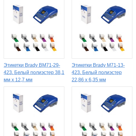
Этикетки Brady BM71-29-
Этикетки Brady M71-13-
423. Белый полиэстер 38,1
423. Белый полиэстер
мм х 12,7 мм
22,86 х 6,35 мм