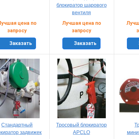
блокиратор шарового
вентиля
Лучшая цена по
Лучшая цена по
Лучш
запросу
запросу
з
Заказать
Заказать
Стандартный
Тросовый блокиратор
Т
окиратор задвижек
APCLO
мини