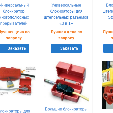
Универсальный
Универсальные
Бло
блокиратор
блокираторы для
штеп
многополюсных
штепсельных разъемов
St
прерывателей
«3 в 1»
Лучшая цена по
Лучшая цена по
Лучш
запросу
запросу
з
Заказать
Заказать
Большие блокираторы
локираторы для