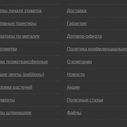
ры печати этикеток
Доставка
тивные принтеры
Гарантия
раторы по металлу
Договор-оферта
этикетки
Политика конфиденциально
тки термотрансферные
О компании
щие ленты (риббоны)
Новости
ровка растений
Акции
ументы
Полезные статьи
ры штрихкодов
Файлы