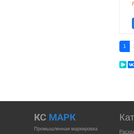
1
КС
МАРК
Ка
Промышленная маркировка
Расхо