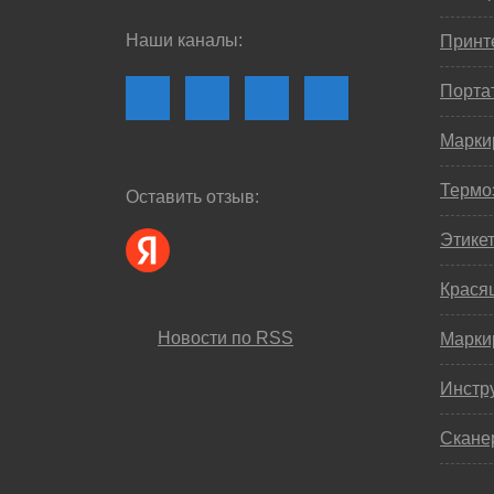
Наши каналы:
Принте
Порта
Марки
Термо
Оставить отзыв:
Этике
Крася
Новости по RSS
Марки
Инстр
Скане