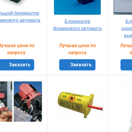
льшой блокиратор
жкового автомата
Блокиратор
Бл
флажкового автомата
одн
вык
Лучшая цена по
Лучшая цена по
Лучш
запросу
запросу
з
Заказать
Заказать