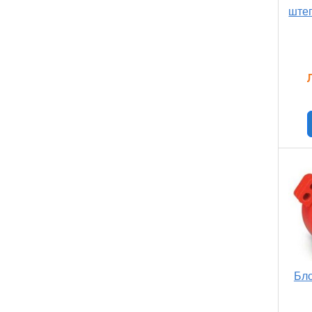
ште
Бло