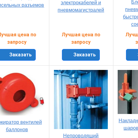
Бл
электрокабелей и
псельных разъемов
пнев
пневмомагистралей
быстр
со
Лучшая цена по
Лучшая цена по
Лучш
запросу
запросу
з
Заказать
Заказать
Накладн
киратор вентилей
шаров
баллонов
Непроводящий