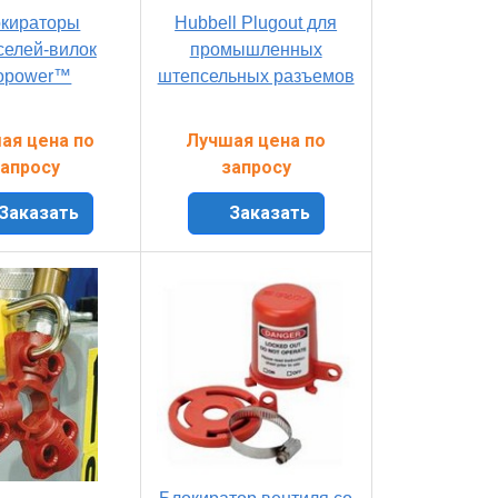
кираторы
Hubbell Plugout для
селей-вилок
промышленных
opower™
штепсельных разъемов
ая цена по
Лучшая цена по
апросу
запросу
Заказать
Заказать