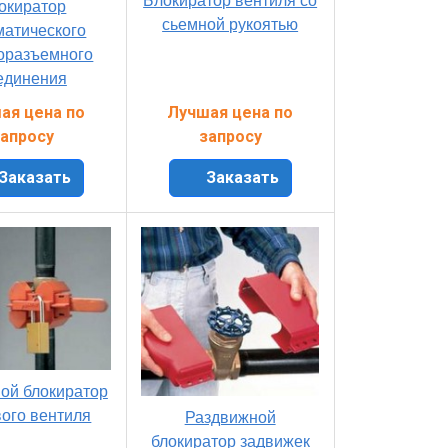
Блокиратор вентиля со
окиратор
сьемной рукоятью
матического
оразъемного
единения
ая цена по
Лучшая цена по
апросу
запросу
Заказать
Заказать
ой блокиратор
ого вентиля
Раздвижной
блокиратор задвижек