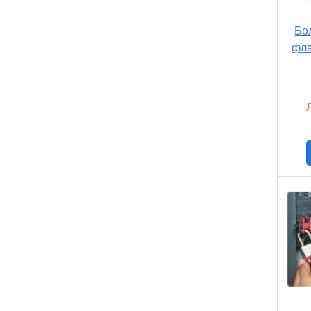
Бо
фла