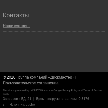
Контакты
Наши контакты
© 2026
Группа компаний «ДискМастер»
|
Пользовательское соглашение
|
This site is protected by reCAPTCHA and the Google
Privacy Policy
and
Terms of Service
apply.
Запросов к БД: 21 | Время загрузки страницы: 0.3176
s | Источник: cache