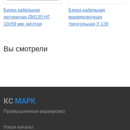
Бирка кабельная
Бирка кабельная
негорючая ДМ135-НГ,
маркировочная
10х59 мм, жёлтая
треугольная У-136
Вы смотрели
КС
МАРК
Промышленная маркировка
Наши каналы: