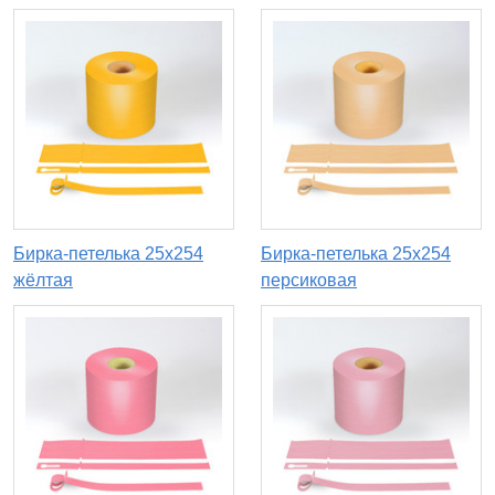
Бирка-петелька 25х254
Бирка-петелька 25х254
жёлтая
персиковая