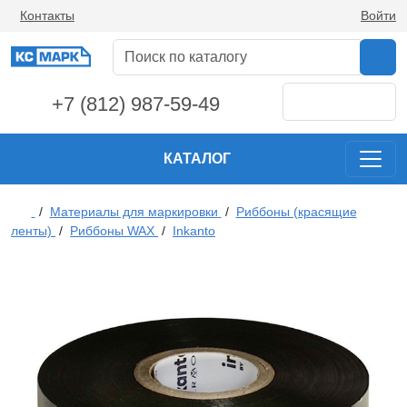
Контакты
Войти
+7 (812) 987-59-49
КАТАЛОГ
/
Материалы для маркировки
/
Риббоны (красящие
ленты)
/
Риббоны WAX
/
Inkanto