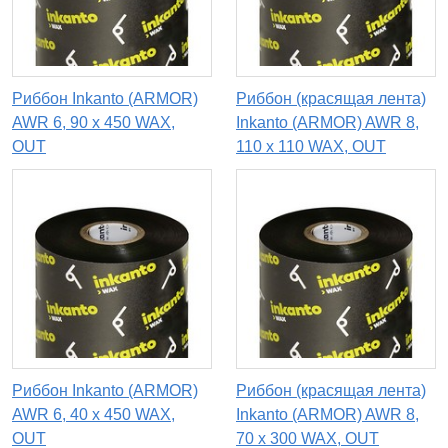
Риббон Inkanto (ARMOR)
Риббон (красящая лента)
AWR 6, 90 x 450 WAX,
Inkanto (ARMOR) AWR 8,
OUT
110 x 110 WAX, OUT
Риббон Inkanto (ARMOR)
Риббон (красящая лента)
AWR 6, 40 х 450 WAX,
Inkanto (ARMOR) AWR 8,
OUT
70 х 300 WAX, OUT